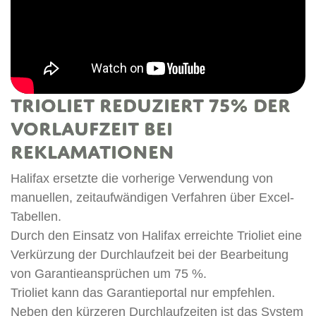
Trioliet reduziert 75% der
H
Vorlaufzeit bei
d
Reklamationen
Halifax ersetzte die vorherige Verwendung von
manuellen, zeitaufwändigen Verfahren über Excel-
A
Tabellen.
u
Durch den Einsatz von Halifax erreichte Trioliet eine
d
Verkürzung der Durchlaufzeit bei der Bearbeitung
a
e
von Garantieansprüchen um 75 %.
V
Trioliet kann das Garantieportal nur empfehlen.
I
Neben den kürzeren Durchlaufzeiten ist das System