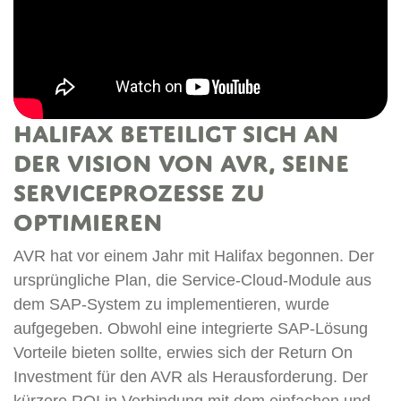
Halifax beteiligt sich an
der Vision von AVR, seine
Serviceprozesse zu
optimieren
AVR hat vor einem Jahr mit Halifax begonnen. Der
R
ursprüngliche Plan, die Service-Cloud-Module aus
H
ne
dem SAP-System zu implementieren, wurde
G
aufgegeben. Obwohl eine integrierte SAP-Lösung
H
Vorteile bieten sollte, erwies sich der Return On
H
Investment für den AVR als Herausforderung. Der
e
em