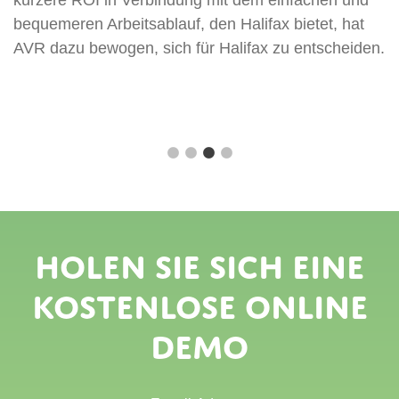
kürzere ROI in Verbindung mit dem einfachen und
d
bequemeren Arbeitsablauf, den Halifax bietet, hat
sc
AVR dazu bewogen, sich für Halifax zu entscheiden.
B
v
Holen Sie sich eine
kostenlose Online
Demo